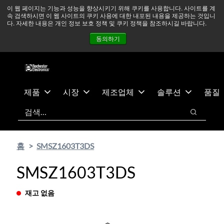
기
바
중동 지역 상황을 지속적으로 주시하고 있으며, 모든 서비스는
이 웹 페이지는 기능과 성능을 향상시키기 위해 쿠키를 사용합니다. 사이트를 계
속 검색하시면 이 웹 사이트의 쿠키 사용에 대한 내포된 내용을 제공하는 것입니
본
닥
정상적으로 운영되고 있습니다.
더 읽어보기 →
다. 자세한 내용은 개인 정보 보호 정책 및 쿠키 정책을 참조하시길 바랍니다.
콘
글
뉴스
문의하기
로그인
동의하기
텐
로
츠
건
건
너
너
뛰
뛰
기
제품
시장
제조업체
솔루션
품질
기
검색
검색
홈
SMSZ1603T3DS
SMSZ1603T3DS
재고 없음