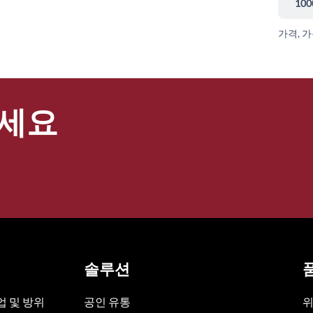
100
가격, 
세요
솔루션
 및 방위
공인 유통
위