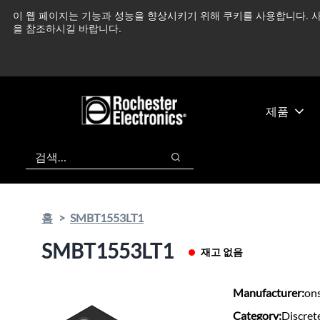
기
바
이 웹 페이지는 기능과 성능을 향상시키기 위해 쿠키를 사용합니다. 사
중동 지역 상황을 지속
본
닥
을 참조하시길 바랍니다.
콘
글
텐
로
츠
건
건
너
너
뛰
제품
뛰
기
기
검색
검색
홈
SMBT1553LT1
SMBT1553LT1
재고 없음
Manufacturer:
on
Category:
Discret