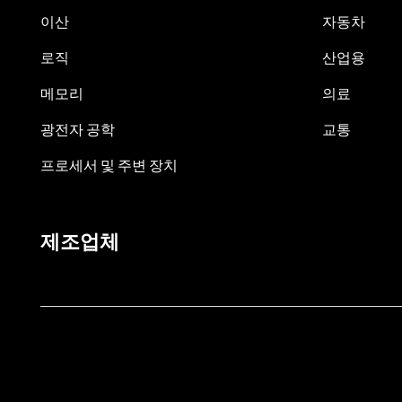
이산
자동차
로직
산업용
메모리
의료
광전자 공학
교통
프로세서 및 주변 장치
제조업체