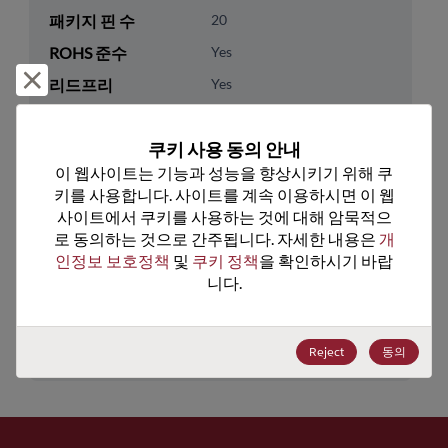
패키지 핀 수
20
ROHS 준수
Yes
거부 및 닫기
리드프리
Yes
패키지 유형
Tray
쿠키 사용 동의 안내
패키지 수량
200
이 웹사이트는 기능과 성능을 향상시키기 위해 쿠
키를 사용합니다. 사이트를 계속 이용하시면 이 웹
기술 카테고리
Analog & Mixed Signal
사이트에서 쿠키를 사용하는 것에 대해 암묵적으
기술 하위 카테고리
Timing
로 동의하는 것으로 간주됩니다. 자세한 내용은 
개
인정보 보호정책
 및 
쿠키 정책
을 확인하시기 바랍
기술 그룹
Clock Generator
니다.
미국 HTS 코드
8542.39.0090
ECCN
EAR99
Reject
동의