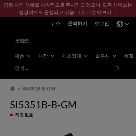
기
바
중동 지역 상황을 지속적으로 주시하고 있으며, 모든 서비스는
본
닥
정상적으로 운영되고 있습니다.
더 읽어보기 →
콘
글
뉴스
문의하기
로그인
텐
로
츠
건
건
너
너
뛰
뛰
기
제품
시장
제조업체
솔루션
품질
기
검색
검색
홈
SI5351B-B-GM
SI5351B-B-GM
재고 없음