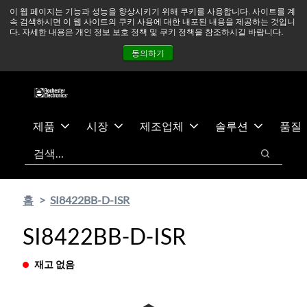
기
바
중동 지역 상황을 지속적으로 주시하고 있으며, 모든 서비스는
이 웹 페이지는 기능과 성능을 향상시키기 위해 쿠키를 사용합니다. 사이트를 계
속 검색하시면 이 웹 사이트의 쿠키 사용에 대한 내포된 내용을 제공하는 것입니
본
닥
정상적으로 운영되고 있습니다.
더 읽어보기 →
다. 자세한 내용은 개인 정보 보호 정책 및 쿠키 정책을 참조하시길 바랍니다.
콘
글
뉴스
문의하기
로그인
동의하기
텐
로
츠
건
건
너
너
뛰
뛰
기
제품
시장
제조업체
솔루션
품질
기
검색
검색
홈
SI8422BB-D-ISR
SI8422BB-D-ISR
재고 없음