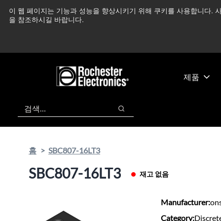
기
바
이 웹 페이지는 기능과 성능을 향상시키기 위해 쿠키를 사용합니다. 사
중동 지역 상황을 지속
본
닥
을 참조하시길 바랍니다.
콘
글
텐
로
츠
건
건
너
너
뛰
제품
뛰
기
기
검색
검색
홈
SBC807-16LT3
SBC807-16LT3
재고 없음
Manufacturer:
on
Category:
Discret