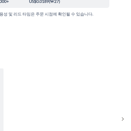
000+
US$0.0189
(
₩27
)
가용성 및 리드 타임은 주문 시점에 확인될 수 있습니다.
Sho