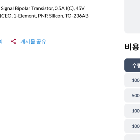
 Signal Bipolar Transistor, 0.5A I(C), 45V
)CEO, 1-Element, PNP, Silicon, TO-236AB
의
게시물 공유
비용
수
100
500
100
100