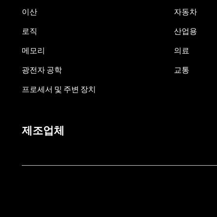
이산
자동차
로직
산업용
메모리
의료
광전자 공학
교통
프로세서 및 주변 장치
제조업체