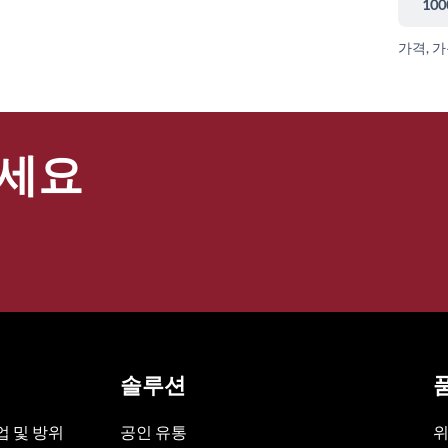
100
가격, 
세요
솔루션
 및 방위
공인 유통
위