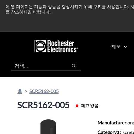
기
바
이 웹 페이지는 기능과 성능을 향상시키기 위해 쿠키를 사용합니다. 사
중동 지역 상황을 지속
본
닥
을 참조하시길 바랍니다.
콘
글
텐
로
츠
건
건
너
너
뛰
제품
뛰
기
기
검색
검색
홈
SCR5162-005
SCR5162-005
재고 없음
Manufacturer:
on
Category:
Discret