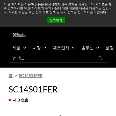
기
바
중동 지역 상황을 지속적으로 주시하고 있으며, 모든 서비스는
이 웹 페이지는 기능과 성능을 향상시키기 위해 쿠키를 사용합니다. 사이트를 계
속 검색하시면 이 웹 사이트의 쿠키 사용에 대한 내포된 내용을 제공하는 것입니
본
닥
정상적으로 운영되고 있습니다.
더 읽어보기 →
다. 자세한 내용은 개인 정보 보호 정책 및 쿠키 정책을 참조하시길 바랍니다.
콘
글
뉴스
문의하기
로그인
동의하기
텐
로
츠
건
건
너
너
뛰
뛰
기
제품
시장
제조업체
솔루션
품질
기
검색
검색
홈
SC14S01FER
SC14S01FER
재고 없음