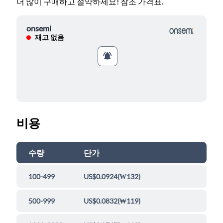
더 많이 구매하고 절약하세요! 참조 가격표.
onsemi
재고 없음
비용
수량
단가
100-499
US$0.0924
(
₩132
)
500-999
US$0.0832
(
₩119
)