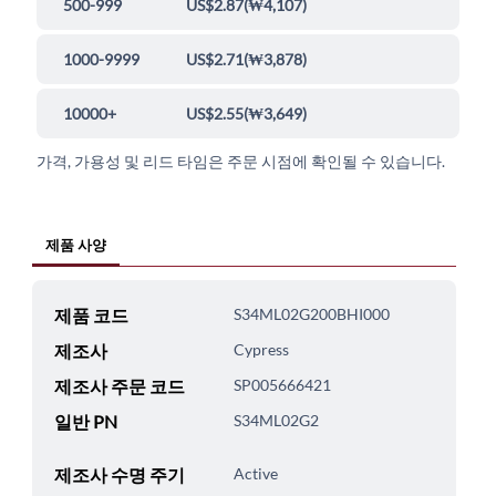
500-999
US$2.87
(
₩4,107
)
1000-9999
US$2.71
(
₩3,878
)
10000+
US$2.55
(
₩3,649
)
가격, 가용성 및 리드 타임은 주문 시점에 확인될 수 있습니다.
제품 사양
제품 코드
S34ML02G200BHI000
제조사
Cypress
제조사 주문 코드
SP005666421
일반 PN
S34ML02G2
제조사 수명 주기
Active