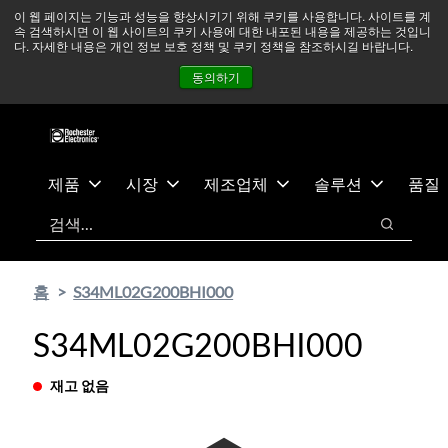
기
바
중동 지역 상황을 지속적으로 주시하고 있으며, 모든 서비스는
이 웹 페이지는 기능과 성능을 향상시키기 위해 쿠키를 사용합니다. 사이트를 계
속 검색하시면 이 웹 사이트의 쿠키 사용에 대한 내포된 내용을 제공하는 것입니
본
닥
정상적으로 운영되고 있습니다.
더 읽어보기 →
다. 자세한 내용은 개인 정보 보호 정책 및 쿠키 정책을 참조하시길 바랍니다.
콘
글
뉴스
문의하기
로그인
동의하기
텐
로
츠
건
건
너
너
뛰
뛰
기
제품
시장
제조업체
솔루션
품질
기
검색
검색
홈
S34ML02G200BHI000
S34ML02G200BHI000
재고 없음