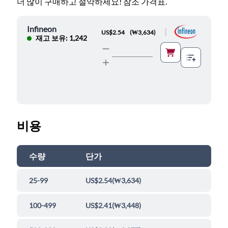
더 많이 구매하고 절약하세요! 참조 가격표.
Infineon
|
US$2.54
(
₩3,634
)
재고 보유: 1,242
비용
수량
단가
25-99
US$2.54
(
₩3,634
)
100-499
US$2.41
(
₩3,448
)