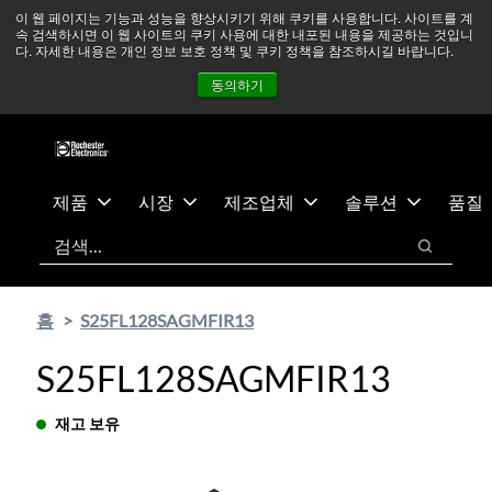
기
바
중동 지역 상황을 지속적으로 주시하고 있으며, 모든 서비스는
이 웹 페이지는 기능과 성능을 향상시키기 위해 쿠키를 사용합니다. 사이트를 계
속 검색하시면 이 웹 사이트의 쿠키 사용에 대한 내포된 내용을 제공하는 것입니
본
닥
정상적으로 운영되고 있습니다.
더 읽어보기 →
다. 자세한 내용은 개인 정보 보호 정책 및 쿠키 정책을 참조하시길 바랍니다.
콘
글
뉴스
문의하기
로그인
동의하기
텐
로
츠
건
건
너
너
뛰
뛰
기
제품
시장
제조업체
솔루션
품질
기
검색
검색
홈
S25FL128SAGMFIR13
S25FL128SAGMFIR13
재고 보유