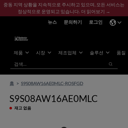
기
바
중동 지역 상황을 지속적으로 주시하고 있으며, 모든 서비스는
본
닥
정상적으로 운영되고 있습니다.
더 읽어보기 →
콘
글
뉴스
문의하기
로그인
텐
로
츠
건
건
너
너
뛰
뛰
기
제품
시장
제조업체
솔루션
품질
기
검색
검색
홈
S9S08AW16AE0MLC-ROSFGD
S9S08AW16AE0MLC
재고 없음