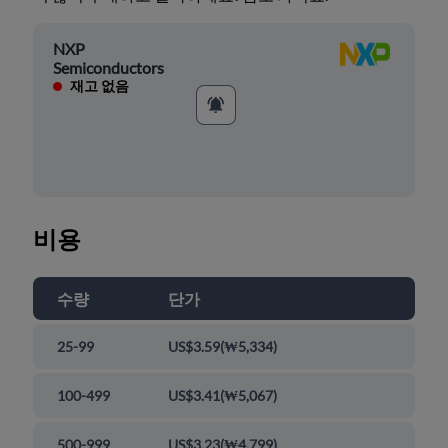
NXP
Semiconductors
재고 없음
비용
수량
단가
25-99
US$3.59
(
₩5,334
)
100-499
US$3.41
(
₩5,067
)
500-999
US$3.23
(
₩4,799
)