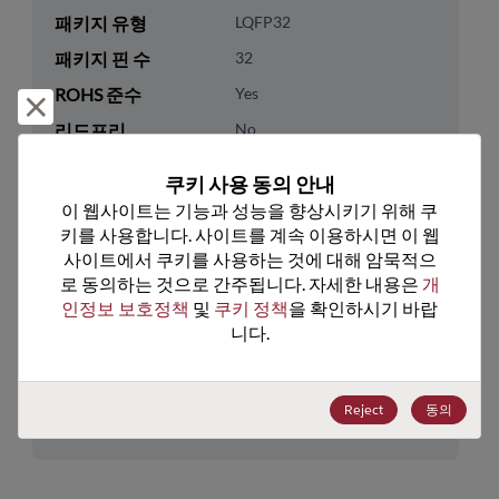
패키지 유형
LQFP32
패키지 핀 수
32
ROHS 준수
Yes
거부 및 닫기
리드프리
No
패키지 유형
Tray
쿠키 사용 동의 안내
패키지 수량
250
이 웹사이트는 기능과 성능을 향상시키기 위해 쿠
키를 사용합니다. 사이트를 계속 이용하시면 이 웹
기술 카테고리
Processor & Peripheral
사이트에서 쿠키를 사용하는 것에 대해 암묵적으
로 동의하는 것으로 간주됩니다. 자세한 내용은 
개
기술 하위 카테고리
MCU & MPU
인정보 보호정책
 및 
쿠키 정책
을 확인하시기 바랍
기술 그룹
8-Bit
니다.
미국 HTS 코드
8542.31.0015
Reject
동의
ECCN
3A991.A.2