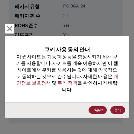
패키지 유형
PG-BGA-24
패키지 핀 수
24
ROHS 준수
Yes
거부 및 닫기
리드프리
Yes
패키지 유형
Tray
쿠키 사용 동의 안내
패키지 수량
3380
이 웹사이트는 기능과 성능을 향상시키기 위해 쿠
키를 사용합니다. 사이트를 계속 이용하시면 이 웹
기술 카테고리
Memory & Storage
사이트에서 쿠키를 사용하는 것에 대해 암묵적으
로 동의하는 것으로 간주됩니다. 자세한 내용은 
개
기술 하위 카테고리
Non-Volatile
인정보 보호정책
 및 
쿠키 정책
을 확인하시기 바랍
기술 그룹
Serial Flash
니다.
미국 HTS 코드
8542.32.0041
Reject
동의
ECCN
3A991.B.2