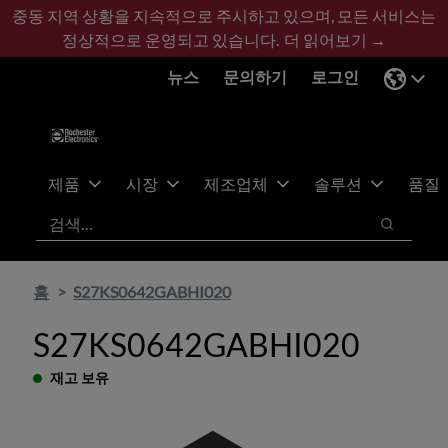
기
바
중동 지역 상황을 지속적으로 주시하고 있으며, 모든 서비스는
본
닥
정상적으로 운영되고 있습니다.
더 읽어보기 →
콘
글
뉴스
문의하기
로그인
텐
로
츠
건
건
너
너
뛰
뛰
기
제품
시장
제조업체
솔루션
품질
기
검색
검색
홈
S27KS0642GABHI020
S27KS0642GABHI020
재고 보유