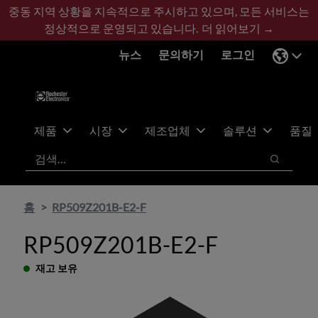
기
바
중동 지역 상황을 지속적으로 주시하고 있으며, 모든 서비스는
본
닥
정상적으로 운영되고 있습니다.
더 읽어보기 →
콘
글
뉴스
문의하기
로그인
텐
로
츠
건
건
너
너
뛰
뛰
기
제품
시장
제조업체
솔루션
품질
기
검색
검색
홈
RP509Z201B-E2-F
RP509Z201B-E2-F
재고 보유