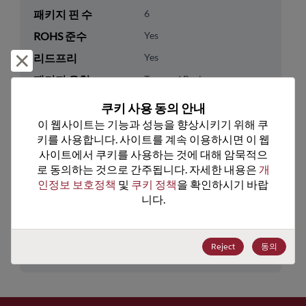
패키지 핀 수
6
ROHS 준수
Yes
리드프리
Yes
거부 및 닫기
패키지 유형
Tape and Reel
패키지 수량
0
쿠키 사용 동의 안내
이 웹사이트는 기능과 성능을 향상시키기 위해 쿠
기술 카테고리
Analog & Mixed Signal
키를 사용합니다. 사이트를 계속 이용하시면 이 웹
사이트에서 쿠키를 사용하는 것에 대해 암묵적으
기술 하위 카테고리
Power Management
로 동의하는 것으로 간주됩니다. 자세한 내용은 
개
기술 그룹
V-
인정보 보호정책
 및 
쿠키 정책
을 확인하시기 바랍
Converters/Inverters/Modules
니다.
미국 HTS 코드
8542.39.0090
ECCN
EAR99
Reject
동의