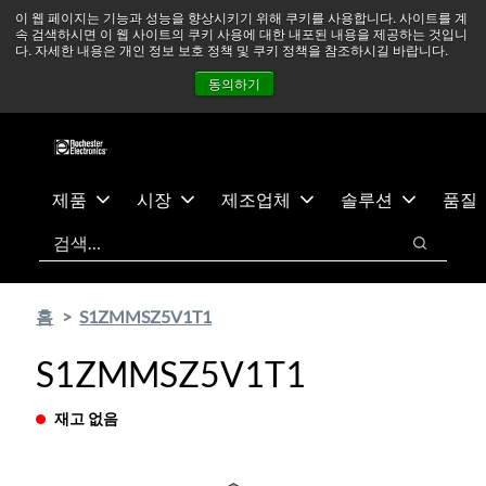
기
바
중동 지역 상황을 지속적으로 주시하고 있으며, 모든 서비스는
이 웹 페이지는 기능과 성능을 향상시키기 위해 쿠키를 사용합니다. 사이트를 계
속 검색하시면 이 웹 사이트의 쿠키 사용에 대한 내포된 내용을 제공하는 것입니
본
닥
정상적으로 운영되고 있습니다.
더 읽어보기 →
다. 자세한 내용은 개인 정보 보호 정책 및 쿠키 정책을 참조하시길 바랍니다.
콘
글
뉴스
문의하기
로그인
동의하기
텐
로
츠
건
건
너
너
뛰
뛰
기
제품
시장
제조업체
솔루션
품질
기
검색
검색
홈
S1ZMMSZ5V1T1
S1ZMMSZ5V1T1
재고 없음