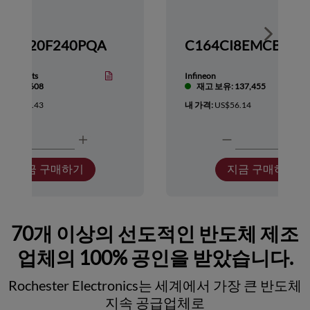
Show nex
TMS320F240PQA
nstruments
Infineon
보유: 5,608
재고 보유: 137,455
:
US$137.43
내 가격:
US$56.14
지금 구매하기
지금 구매하기
70개 이상의 선도적인 반도체 제조
업체의 100% 공인을 받았습니다.
Rochester Electronics는 세계에서 가장 큰 반도체
지속 공급업체로