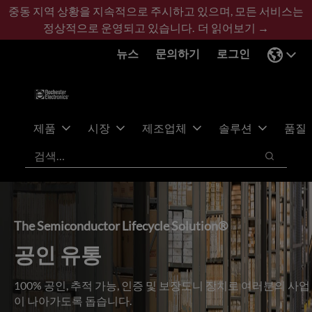
기
바
중동 지역 상황을 지속적으로 주시하고 있으며, 모든 서비스는
본
닥
정상적으로 운영되고 있습니다.
더 읽어보기 →
콘
글
뉴스
문의하기
로그인
텐
로
츠
건
건
너
너
뛰
뛰
기
제품
시장
제조업체
솔루션
품질
기
검색
검색
The Semiconductor Lifecycle Solution®
공인 유통
100% 공인, 추적 가능, 인증 및 보장도니 장치로 여러분의 사업
이 나아가도록 돕습니다.