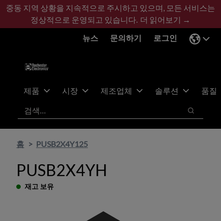
기
바
중동 지역 상황을 지속적으로 주시하고 있으며, 모든 서비스는
본
닥
정상적으로 운영되고 있습니다.
더 읽어보기 →
콘
글
뉴스
문의하기
로그인
텐
로
츠
건
건
너
너
뛰
뛰
기
제품
시장
제조업체
솔루션
품질
기
검색
검색
홈
PUSB2X4Y125
PUSB2X4YH
재고 보유