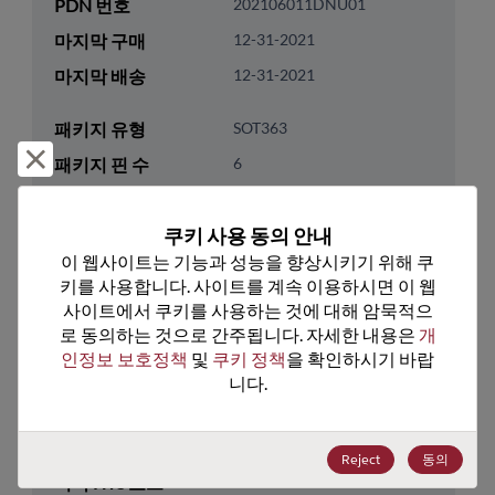
PDN 번호
202106011DNU01
마지막 구매
12-31-2021
마지막 배송
12-31-2021
패키지 유형
SOT363
거부 및 닫기
패키지 핀 수
6
ROHS 준수
Yes
쿠키 사용 동의 안내
리드프리
Yes
이 웹사이트는 기능과 성능을 향상시키기 위해 쿠
패키지 유형
Tape & Reel
키를 사용합니다. 사이트를 계속 이용하시면 이 웹
패키지 수량
3000
사이트에서 쿠키를 사용하는 것에 대해 암묵적으
로 동의하는 것으로 간주됩니다. 자세한 내용은 
개
인정보 보호정책
 및 
쿠키 정책
을 확인하시기 바랍
기술 카테고리
Discretes
니다.
기술 하위 카테고리
Protection & Termination
기술 그룹
ESD/TVS/Surge/OVP
Reject
동의
미국 HTS 코드
8541.10.0050