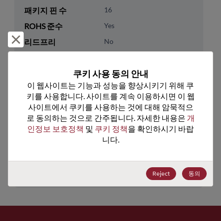
패키지 핀 수
16
ROHS 준수
Yes
거부 및 닫기
리드프리
No
패키지 유형
Tube
쿠키 사용 동의 안내
패키지 수량
97
이 웹사이트는 기능과 성능을 향상시키기 위해 쿠
키를 사용합니다. 사이트를 계속 이용하시면 이 웹
기술 카테고리
Logic
사이트에서 쿠키를 사용하는 것에 대해 암묵적으
기술 하위 카테고리
Standard Logic
로 동의하는 것으로 간주됩니다. 자세한 내용은 
개
인정보 보호정책
 및 
쿠키 정책
을 확인하시기 바랍
기술 그룹
Switch/Mux/Demux/Decode
니다.
미국 HTS 코드
8542.39.0090
ECCN
EAR99
Reject
동의