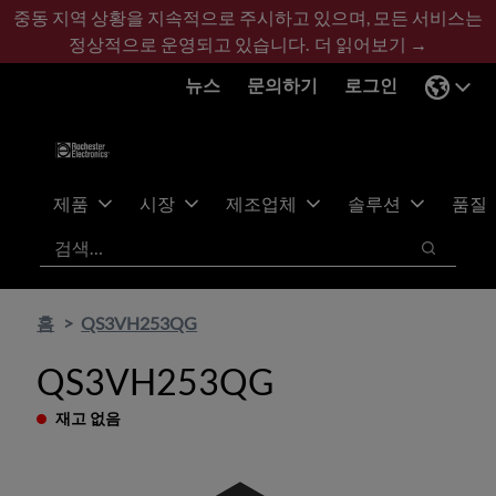
기
바
중동 지역 상황을 지속적으로 주시하고 있으며, 모든 서비스는
본
닥
정상적으로 운영되고 있습니다.
더 읽어보기 →
콘
글
뉴스
문의하기
로그인
텐
로
츠
건
건
너
너
뛰
뛰
기
제품
시장
제조업체
솔루션
품질
기
검색
검색
홈
QS3VH253QG
QS3VH253QG
재고 없음