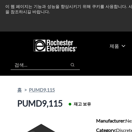
기
바
이 웹 페이지는 기능과 성능을 향상시키기 위해 쿠키를 사용합니다. 사
중동 지역 상황을 지속
본
닥
을 참조하시길 바랍니다.
콘
글
텐
로
츠
건
건
너
너
뛰
제품
뛰
기
기
검색
검색
홈
PUMD9,115
PUMD9,115
재고 보유
Manufacturer:
Ne
Category:
Discret