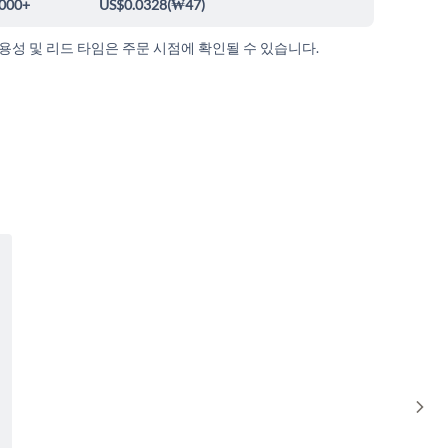
000+
US$0.0328
(
₩47
)
가용성 및 리드 타임은 주문 시점에 확인될 수 있습니다.
Sho