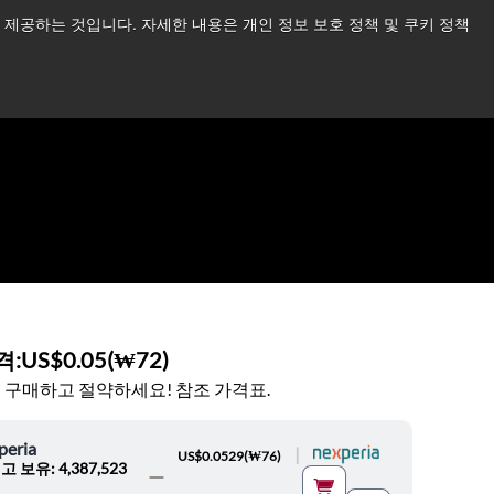
제공하는 것입니다. 자세한 내용은 개인 정보 보호 정책 및 쿠키 정책
습니다.
더 읽어보기 →
뉴스
문의하기
로그인
격:
US$0.05
(
₩72
)
 구매하고 절약하세요! 참조 가격표.
peria
|
US$0.0529
(
₩76
)
고 보유: 4,387,523