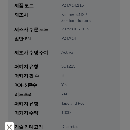
제품 코드
PZTA14,115
제조사
Nexperia,NXP
Semiconductors
제조사 주문 코드
933982050115
일반 PN
PZTA14
제조사 수명 주기
Active
패키지 유형
SOT223
패키지 핀 수
3
ROHS 준수
Yes
리드프리
Yes
패키지 유형
Tape and Reel
패키지 수량
1000
거부 및 닫기
기술 카테고리
Discretes