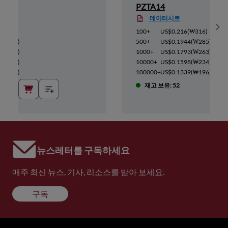
PZTA14
데이터시트
Sh
₩316
)
100+
US$0.216
(
₩316
)
(
₩285
)
500+
US$0.1944
(
₩285
)
(
₩263
)
1000+
US$0.1793
(
₩263
)
(
₩234
)
10000+
US$0.1598
(
₩234
)
(
₩196
)
100000+
US$0.1339
(
₩196
)
재고 보유: 52
뉴스레터를 구독하세요
매주 최신 뉴스, 기사, 리소스를 받아 보세요.
구독