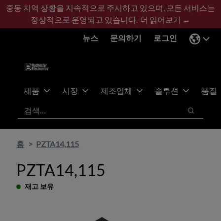
기
바
중동 지역 상황을 지속적으로 주시하고 있으며, 모든 서비스는
본
닥
정상적으로 운영되고 있습니다.
더 읽어보기 →
콘
글
뉴스
문의하기
로그인
텐
로
츠
건
건
너
너
뛰
뛰
기
제품
시장
제조업체
솔루션
품질
기
검색
검색
홈
PZTA14,115
PZTA14,115
재고 보유