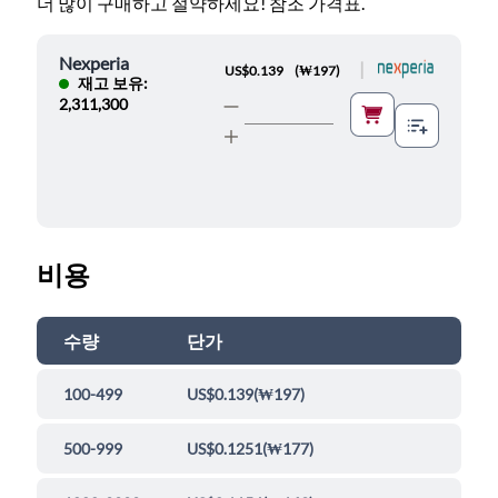
더 많이 구매하고 절약하세요! 참조 가격표.
Nexperia
|
US$0.139
(
₩197
)
재고 보유:
2,311,300
비용
수량
단가
100-499
US$0.139
(
₩197
)
500-999
US$0.1251
(
₩177
)