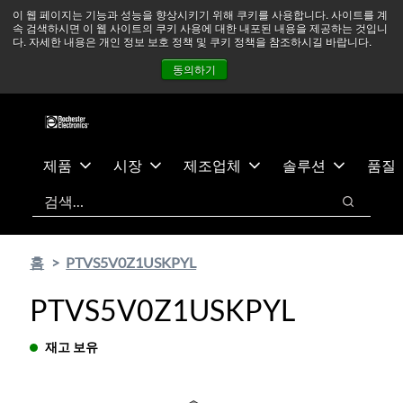
기
바
중동 지역 상황을 지속적으로 주시하고 있으며, 모든 서비스는
이 웹 페이지는 기능과 성능을 향상시키기 위해 쿠키를 사용합니다. 사이트를 계
속 검색하시면 이 웹 사이트의 쿠키 사용에 대한 내포된 내용을 제공하는 것입니
본
닥
정상적으로 운영되고 있습니다.
더 읽어보기 →
다. 자세한 내용은 개인 정보 보호 정책 및 쿠키 정책을 참조하시길 바랍니다.
콘
글
뉴스
문의하기
로그인
동의하기
텐
로
츠
건
건
너
너
뛰
뛰
기
제품
시장
제조업체
솔루션
품질
기
검색
검색
홈
PTVS5V0Z1USKPYL
PTVS5V0Z1USKPYL
재고 보유