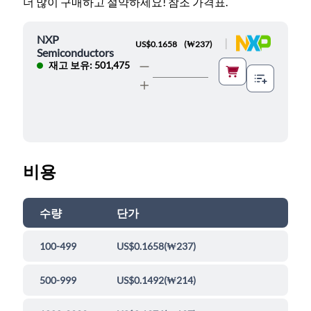
더 많이 구매하고 절약하세요! 참조 가격표.
NXP
|
US$0.1658
(
₩237
)
Semiconductors
재고 보유: 501,475
비용
수량
단가
100-499
US$0.1658
(
₩237
)
500-999
US$0.1492
(
₩214
)