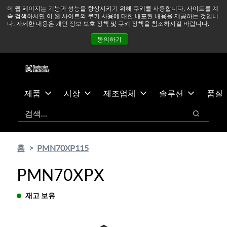
기
바
중동 지역 상황을 지속적으로 주시하고 있으며, 모든 서비스는
이 웹 페이지는 기능과 성능을 향상시키기 위해 쿠키를 사용합니다. 사이트를 계
속 검색하시면 이 웹 사이트의 쿠키 사용에 대한 내포된 내용을 제공하는 것입니
본
닥
정상적으로 운영되고 있습니다.
더 읽어보기 →
다. 자세한 내용은 개인 정보 보호 정책 및 쿠키 정책을 참조하시길 바랍니다.
콘
글
뉴스
문의하기
로그인
동의하기
텐
로
츠
건
건
너
너
뛰
뛰
기
제품
시장
제조업체
솔루션
품질
기
검색
검색
홈
PMN70XP115
PMN70XPX
재고 보유