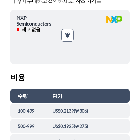
더 많이 구매하고 절약하세요! 참조 가격표.
NXP
Semiconductors
재고 없음
비용
수량
단가
100-499
US$0.2139
(
₩306
)
500-999
US$0.1925
(
₩275
)