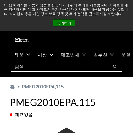
기
바
중동 지역 상황을 지속적으로 주시하고 있으며, 모든 서비스는
이 웹 페이지는 기능과 성능을 향상시키기 위해 쿠키를 사용합니다. 사이트를 계
속 검색하시면 이 웹 사이트의 쿠키 사용에 대한 내포된 내용을 제공하는 것입니
본
닥
정상적으로 운영되고 있습니다.
더 읽어보기 →
다. 자세한 내용은 개인 정보 보호 정책 및 쿠키 정책을 참조하시길 바랍니다.
콘
글
뉴스
문의하기
로그인
동의하기
텐
로
츠
건
건
너
너
뛰
뛰
기
제품
시장
제조업체
솔루션
품질
기
검색
검색
홈
PMEG2010EPA,115
PMEG2010EPA,115
재고 없음