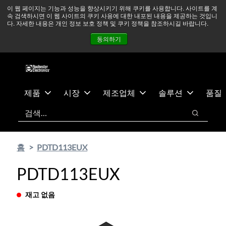
기
바
중동 지역 상황을 지속적으로 주시하고 있으며, 모든 서비스는
이 웹 페이지는 기능과 성능을 향상시키기 위해 쿠키를 사용합니다. 사이트를 계
속 검색하시면 이 웹 사이트의 쿠키 사용에 대한 내포된 내용을 제공하는 것입니
본
닥
정상적으로 운영되고 있습니다.
더 읽어보기 →
다. 자세한 내용은 개인 정보 보호 정책 및 쿠키 정책을 참조하시길 바랍니다.
콘
글
뉴스
문의하기
로그인
동의하기
텐
로
츠
건
건
너
너
뛰
뛰
기
제품
시장
제조업체
솔루션
품질
기
검색
검색
홈
PDTD113EUX
PDTD113EUX
재고 없음