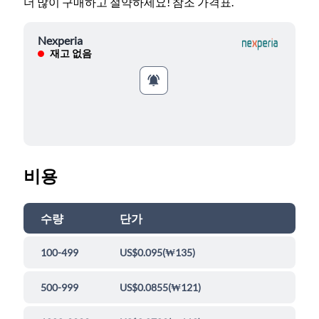
더 많이 구매하고 절약하세요! 참조 가격표.
Nexperia
재고 없음
비용
수량
단가
100-499
US$0.095
(
₩135
)
500-999
US$0.0855
(
₩121
)