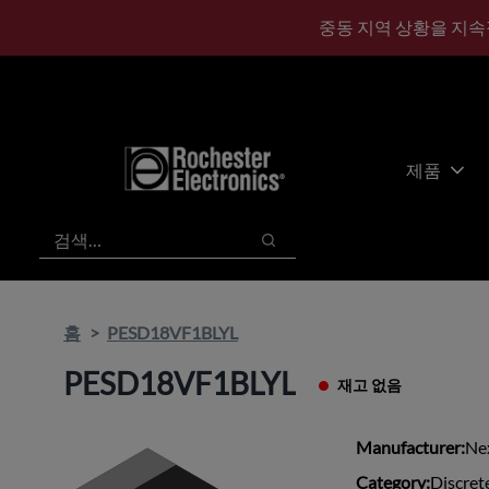
기
바
중동 지역 상황을 지속
본
닥
콘
글
텐
로
츠
건
건
너
너
뛰
제품
뛰
기
기
검색
검색
홈
PESD18VF1BLYL
PESD18VF1BLYL
재고 없음
Manufacturer:
Ne
Category:
Discret