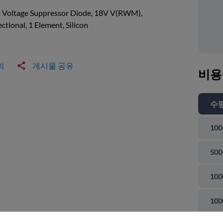
s Voltage Suppressor Diode, 18V V(RWM),
ectional, 1 Element, Silicon
의
게시물 공유
비용
수
100
500
100
 닫기
100