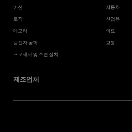
이산
자동차
로직
산업용
메모리
의료
광전자 공학
교통
프로세서 및 주변 장치
제조업체