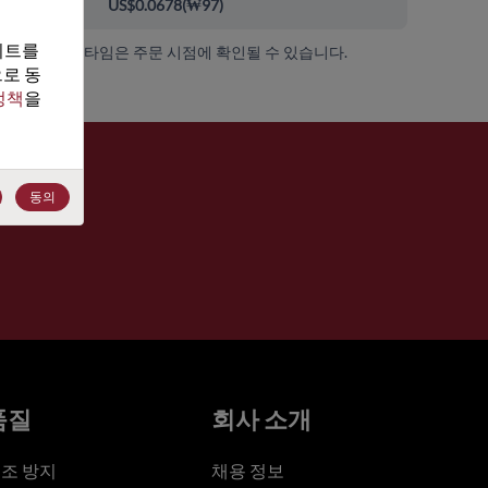
000+
US$0.0678
(
₩97
)
트를 
가용성 및 리드 타임은 주문 시점에 확인될 수 있습니다.
로 동
정책
을 
동의
품질
회사 소개
조 방지
채용 정보