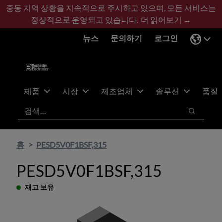
기
바
중동 지역 상황을 지속적으로 주시하고 있으며, 모든 서비스는
본
닥
정상적으로 운영되고 있습니다.
더 읽어보기 →
콘
글
뉴스
문의하기
로그인
텐
로
츠
건
건
너
너
뛰
뛰
기
제품
시장
제조업체
솔루션
품질
기
검색
검색
홈
PESD5V0F1BSF,315
PESD5V0F1BSF,315
재고 보유