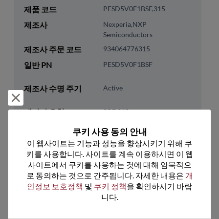
제품 코드
PESD5V0F1BSF,315
제조사
Nexperia,NXP
Semiconductors
제조사 주문 코드
934064776315
일반 PN
PESD5V0F1BSF
제조사 수명 주기
Active
거부 및 닫기
패키지 유형
SOD962
패키지 핀 수
2
쿠키 사용 동의 안내
이 웹사이트는 기능과 성능을 향상시키기 위해 쿠
ROHS 준수
Yes
키를 사용합니다. 사이트를 계속 이용하시면 이 웹
리드프리
Yes
사이트에서 쿠키를 사용하는 것에 대해 암묵적으
패키지 유형
Tape & Reel
로 동의하는 것으로 간주됩니다. 자세한 내용은 
개
인정보 보호정책
 및 
쿠키 정책
을 확인하시기 바랍
패키지 수량
9000
니다.
기술 카테고리
Discretes