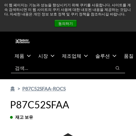
기
바
중동 지역 상황을 지속적으로 주시하고 있으며, 모든 서비스는
이 웹 페이지는 기능과 성능을 향상시키기 위해 쿠키를 사용합니다. 사이트를 계
속 검색하시면 이 웹 사이트의 쿠키 사용에 대한 내포된 내용을 제공하는 것입니
본
닥
정상적으로 운영되고 있습니다.
더 읽어보기 →
다. 자세한 내용은 개인 정보 보호 정책 및 쿠키 정책을 참조하시길 바랍니다.
콘
글
뉴스
문의하기
로그인
동의하기
텐
로
츠
건
건
너
너
뛰
뛰
기
제품
시장
제조업체
솔루션
품질
기
검색
검색
홈
P87C52SFAA-ROCS
P87C52SFAA
재고 보유