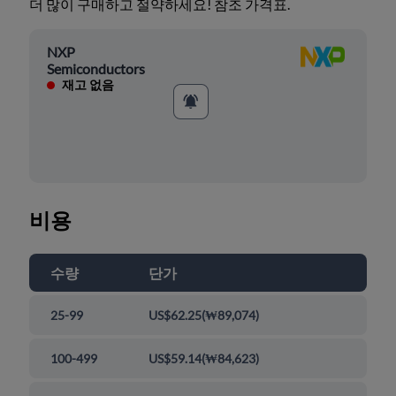
더 많이 구매하고 절약하세요! 참조 가격표.
NXP
Semiconductors
재고 없음
비용
수량
단가
25-99
US$62.25
(
₩89,074
)
100-499
US$59.14
(
₩84,623
)