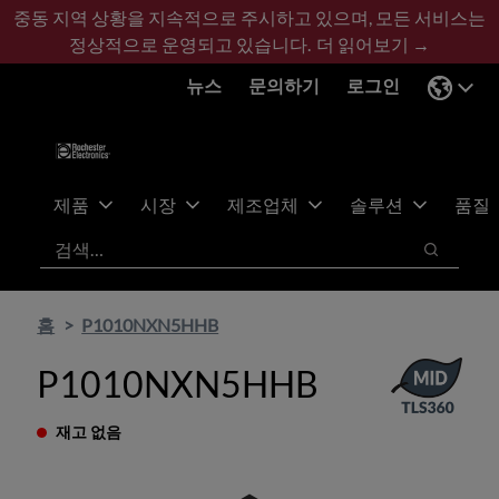
기
바
중동 지역 상황을 지속적으로 주시하고 있으며, 모든 서비스는
본
닥
정상적으로 운영되고 있습니다.
더 읽어보기 →
콘
글
뉴스
문의하기
로그인
텐
로
츠
건
건
너
너
뛰
뛰
기
제품
시장
제조업체
솔루션
품질
기
검색
검색
홈
P1010NXN5HHB
P1010NXN5HHB
재고 없음