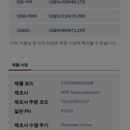
500-999
US$56.03
(
₩80,173
)
1000-9999
US$52.91
(
₩75,709
)
10000+
US$49.80
(
₩71,259
)
가격, 가용성 및 리드 타임은 주문 시점에 확인될 수 있습니다.
제품 사양
제품 코드
P1010NXN5HHB
제조사
NXP Semiconductors
제조사 주문 코드
935325821557
일반 PN
P1010
제조사 수명 주기
Rochester Active