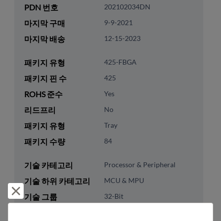
PDN 번호
202102034DN
마지막 구매
9-9-2021
마지막 배송
12-15-2023
패키지 유형
425-FBGA
패키지 핀 수
425
ROHS 준수
Yes
리드프리
No
패키지 유형
Tray
패키지 수량
84
기술 카테고리
Processor & Peripheral
기술 하위 카테고리
MCU & MPU
거부 및 닫기
기술 그룹
32-Bit
미국 HTS 코드
8542.31.0025