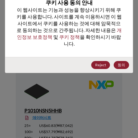
쿠키 사용 동의 안내
ECCN
3A991.A.2
이 웹사이트는 기능과 성능을 향상시키기 위해 쿠
키를 사용합니다. 사이트를 계속 이용하시면 이 웹
사이트에서 쿠키를 사용하는 것에 대해 암묵적으
로 동의하는 것으로 간주됩니다. 자세한 내용은 
개
인정보 보호정책
 및 
쿠키 정책
을 확인하시기 바랍
추천 대체 제품
니다.
Reject
동의
P1010NSN5HHB
데이터시트
25+
US$60.83
(
₩87,042
)
100+
US$57.79
(
₩82,692
)
500+
US$54.75
(
₩78,342
)