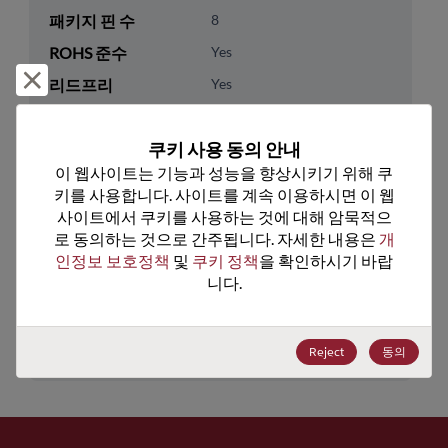
패키지 핀 수
8
ROHS 준수
Yes
거부 및 닫기
리드프리
Yes
패키지 유형
Tube
쿠키 사용 동의 안내
패키지 수량
75
이 웹사이트는 기능과 성능을 향상시키기 위해 쿠
키를 사용합니다. 사이트를 계속 이용하시면 이 웹
기술 카테고리
Analog & Mixed Signal
사이트에서 쿠키를 사용하는 것에 대해 암묵적으
기술 하위 카테고리
Amplifiers
로 동의하는 것으로 간주됩니다. 자세한 내용은 
개
인정보 보호정책
 및 
쿠키 정책
을 확인하시기 바랍
기술 그룹
Operational Amplifiers
니다.
미국 HTS 코드
8542.33.0001
ECCN
EAR99
Reject
동의