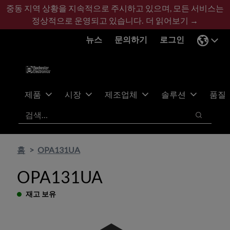
기
바
중동 지역 상황을 지속적으로 주시하고 있으며, 모든 서비스는
본
닥
정상적으로 운영되고 있습니다.
더 읽어보기 →
콘
글
뉴스
문의하기
로그인
텐
로
츠
건
건
너
너
뛰
뛰
기
제품
시장
제조업체
솔루션
품질
기
검색
검색
홈
OPA131UA
OPA131UA
재고 보유