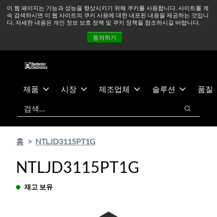
기
바
중동 지역 상황을 지속적으로 주시하고 있으며, 모든 서비스는
이 웹 페이지는 기능과 성능을 향상시키기 위해 쿠키를 사용합니다. 사이트를 계
속 검색하시면 이 웹 사이트의 쿠키 사용에 대한 내포된 내용을 제공하는 것입니
본
닥
정상적으로 운영되고 있습니다.
더 읽어보기 →
다. 자세한 내용은 개인 정보 보호 정책 및 쿠키 정책을 참조하시길 바랍니다.
콘
글
뉴스
문의하기
로그인
동의하기
텐
로
츠
건
건
너
너
뛰
뛰
기
제품
시장
제조업체
솔루션
품질
기
검색
검색
홈
NTLJD3115PT1G
NTLJD3115PT1G
재고 보유