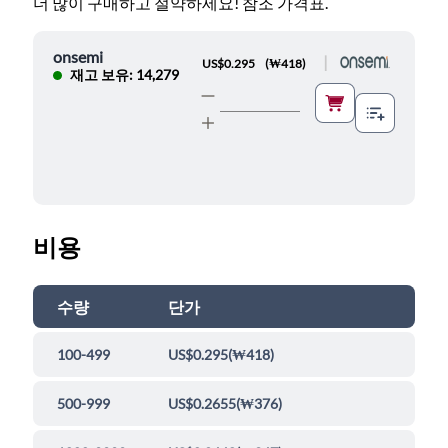
더 많이 구매하고 절약하세요! 참조 가격표.
onsemi
|
US$0.295
(
₩418
)
재고 보유: 14,279
비용
수량
단가
100-499
US$0.295
(
₩418
)
500-999
US$0.2655
(
₩376
)