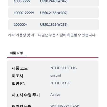
1000-9999
US$0.2448
(
₩347
)
10000-99999
US$0.2183
(
₩309
)
100000+
US$0.1829
(
₩259
)
가격, 가용성 및 리드 타임은 주문 시점에 확인될 수 있습니다.
제품 사양
제품 코드
NTLJD3115PT1G
제조사
onsemi
일반 PN
NTLJD3115P
제조사 수명 주기
Active
패키지 유형
WDFN6 2x2, 0.65P