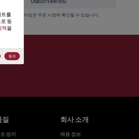
000+
US$0.0714
(
₩105
)
트를 
가용성 및 리드 타임은 주문 시점에 확인될 수 있습니다.
로 동
정책
을 
동의
품질
회사 소개
조 방지
채용 정보