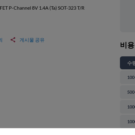
ET P-Channel 8V 1.4A (Ta) SOT-323 T/R
의
게시물 공유
비용
수
100
500
100
 닫기
100