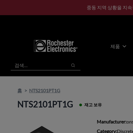
기
바
중동 지역 상황을 지속
본
닥
콘
글
텐
로
츠
건
건
너
너
뛰
제품
뛰
기
기
검색
검색
홈
NTS2101PT1G
NTS2101PT1G
재고 보유
Manufacturer:
on
Category:
Discret