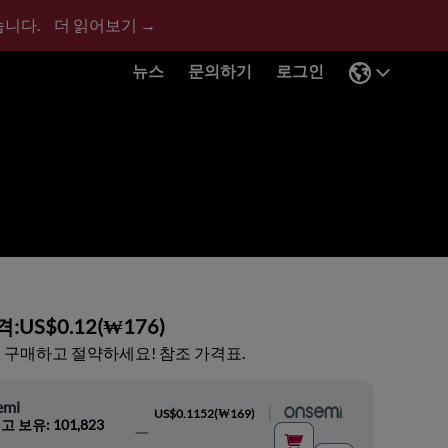
습니다.
더 읽어보기 →
뉴스
문의하기
로그인
격:
US$0.12
(
₩176
)
 구매하고 절약하세요! 참조 가격표.
emi
|
US$0.1152
(
₩169
)
고 보유: 101,823