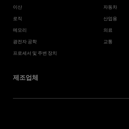
이산
자동차
로직
산업용
메모리
의료
광전자 공학
교통
프로세서 및 주변 장치
제조업체