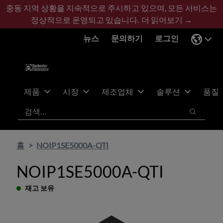
기
바
중동 지역 상황을 지속적으로 주시하고 있으며, 모든 서비스는
본
닥
정상적으로 운영되고 있습니다.
더 읽어보기 →
콘
글
뉴스
문의하기
로그인
텐
로
츠
건
건
너
너
뛰
뛰
기
제품
시장
제조업체
솔루션
품질
기
검색
검색
홈
NOIP1SE5000A-QTI
NOIP1SE5000A-QTI
재고 보유