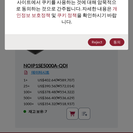
추천 대체 제품
사이트에서 쿠키를 사용하는 것에 대해 암묵적으
로 동의하는 것으로 간주됩니다. 자세한 내용은 
개
인정보 보호정책
 및 
쿠키 정책
을 확인하시기 바랍
니다.
Reject
동의
NOIP1SE5000A-QDI
데이터시트
1+
US$402.64
(
₩589,707
)
25+
US$390.56
(
₩572,014
)
100+
US$378.48
(
₩554,322
)
500+
US$366.40
(
₩536,629
)
1000+
US$354.32
(
₩518,937
)
재고 보유: 7