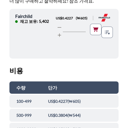
더 많이 구매하고 절약하세요! 참조 가격표.
Fairchild
|
US$0.4227
(
₩605
)
재고 보유: 5,402
비용
수량
단가
100-499
US$0.4227
(
₩605
)
500-999
US$0.3804
(
₩544
)