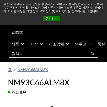
기
바
중동 지역 상황을 지속적으로 주시하고 있으며, 모든 서비스는
이 웹 페이지는 기능과 성능을 향상시키기 위해 쿠키를 사용합니다. 사이트를 계
속 검색하시면 이 웹 사이트의 쿠키 사용에 대한 내포된 내용을 제공하는 것입니
본
닥
정상적으로 운영되고 있습니다.
더 읽어보기 →
다. 자세한 내용은 개인 정보 보호 정책 및 쿠키 정책을 참조하시길 바랍니다.
콘
글
뉴스
문의하기
로그인
동의하기
텐
로
츠
건
건
너
너
뛰
뛰
기
제품
시장
제조업체
솔루션
품질
기
검색
검색
홈
NM93C66ALM8X
NM93C66ALM8X
재고 보유