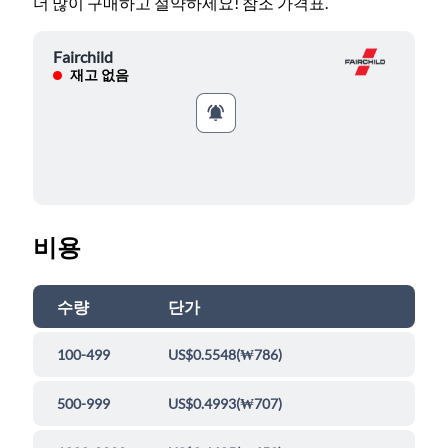
더 많이 구매하고 절약하세요! 참조 가격표.
Fairchild
재고 없음
비용
수량
단가
100-499
US$0.5548
(
₩786
)
500-999
US$0.4993
(
₩707
)