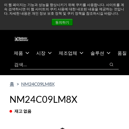
기
바
중동 지역 상황을 지속적으로 주시하고 있으며, 모든 서비스는
이 웹 페이지는 기능과 성능을 향상시키기 위해 쿠키를 사용합니다. 사이트를 계
속 검색하시면 이 웹 사이트의 쿠키 사용에 대한 내포된 내용을 제공하는 것입니
본
닥
정상적으로 운영되고 있습니다.
더 읽어보기 →
다. 자세한 내용은 개인 정보 보호 정책 및 쿠키 정책을 참조하시길 바랍니다.
콘
글
뉴스
문의하기
로그인
동의하기
텐
로
츠
건
건
너
너
뛰
뛰
기
제품
시장
제조업체
솔루션
품질
기
검색
검색
홈
NM24C09LM8X
NM24C09LM8X
재고 없음