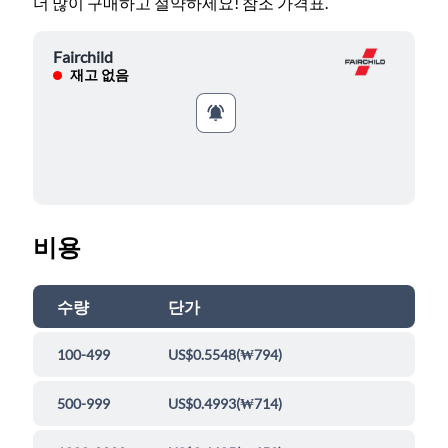
더 많이 구매하고 절약하세요! 참조 가격표.
Fairchild
재고 없음
비용
수량
단가
100-499
US$0.5548
(
₩794
)
500-999
US$0.4993
(
₩714
)