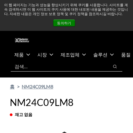
기
바
중동 지역 상황을 지속적으로 주시하고 있으며, 모든 서비스는
이 웹 페이지는 기능과 성능을 향상시키기 위해 쿠키를 사용합니다. 사이트를 계
속 검색하시면 이 웹 사이트의 쿠키 사용에 대한 내포된 내용을 제공하는 것입니
본
닥
정상적으로 운영되고 있습니다.
더 읽어보기 →
다. 자세한 내용은 개인 정보 보호 정책 및 쿠키 정책을 참조하시길 바랍니다.
콘
글
뉴스
문의하기
로그인
동의하기
텐
로
츠
건
건
너
너
뛰
뛰
기
제품
시장
제조업체
솔루션
품질
기
검색
검색
홈
NM24C09LM8
NM24C09LM8
재고 없음