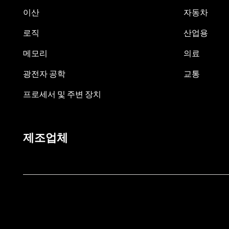
이산
자동차
로직
산업용
메모리
의료
광전자 공학
교통
프로세서 및 주변 장치
제조업체