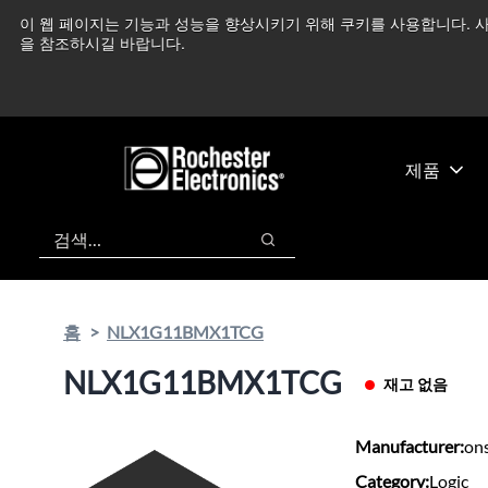
기
바
이 웹 페이지는 기능과 성능을 향상시키기 위해 쿠키를 사용합니다. 사
중동 지역 상황을 지속
본
닥
을 참조하시길 바랍니다.
콘
글
텐
로
츠
건
건
너
너
뛰
제품
뛰
기
기
검색
검색
홈
NLX1G11BMX1TCG
NLX1G11BMX1TCG
재고 없음
Manufacturer:
on
Category:
Logic