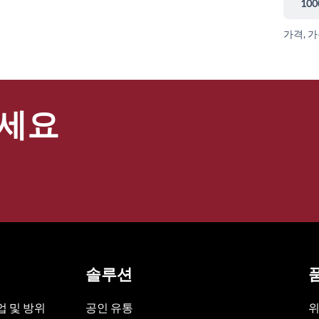
100
가격, 
세요
솔루션
 및 방위
공인 유통
위