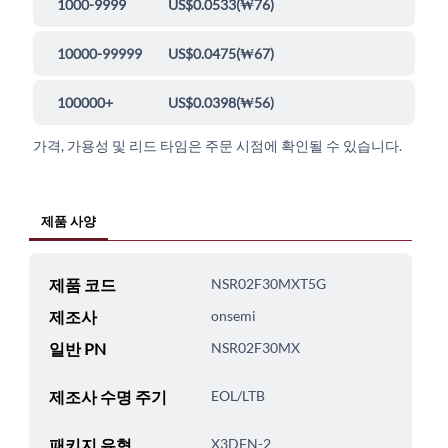
1000-9999
US$0.0533
(
₩76
)
10000-99999
US$0.0475
(
₩67
)
100000+
US$0.0398
(
₩56
)
가격, 가용성 및 리드 타임은 주문 시점에 확인될 수 있습니다.
제품 사양
제품 코드
NSR02F30MXT5G
제조사
onsemi
일반 PN
NSR02F30MX
제조사 수명 주기
EOL/LTB
패키지 유형
X3DFN-2