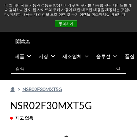
기
바
중동 지역 상황을 지속적으로 주시하고 있으며, 모든 서비스는
이 웹 페이지는 기능과 성능을 향상시키기 위해 쿠키를 사용합니다. 사이트를 계
속 검색하시면 이 웹 사이트의 쿠키 사용에 대한 내포된 내용을 제공하는 것입니
본
닥
정상적으로 운영되고 있습니다.
더 읽어보기 →
다. 자세한 내용은 개인 정보 보호 정책 및 쿠키 정책을 참조하시길 바랍니다.
콘
글
뉴스
문의하기
로그인
동의하기
텐
로
츠
건
건
너
너
뛰
뛰
기
제품
시장
제조업체
솔루션
품질
기
검색
검색
홈
NSR02F30MXT5G
NSR02F30MXT5G
재고 없음