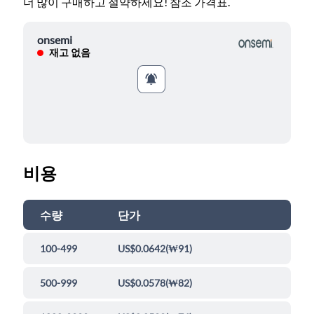
더 많이 구매하고 절약하세요! 참조 가격표.
onsemi
재고 없음
비용
수량
단가
100-499
US$0.0642
(
₩91
)
500-999
US$0.0578
(
₩82
)