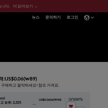
습니다.
더 읽어보기 →
뉴스
문의하기
로그인
격:
US$0.06
(
₩89
)
 구매하고 절약하세요! 참조 가격표.
emi
|
US$0.0606
(
₩90
)
고 보유: 2,325