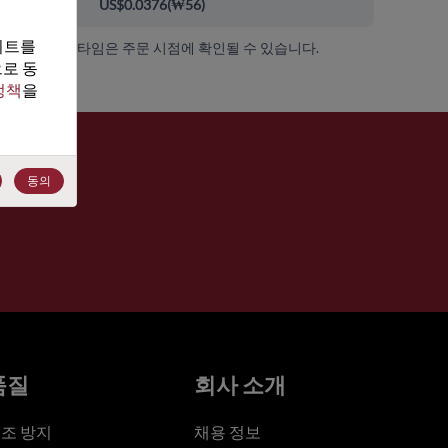
000+
US$0.0376
(
₩56
)
트를 
가용성 및 리드 타임은 주문 시점에 확인될 수 있습니다.
로 동
정책
을 
동의
품질
회사 소개
조 방지
채용 정보