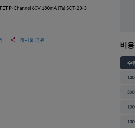
ET P-Channel 60V 180mA (Ta) SOT-23-3
의
게시물 공유
비용
수
100
500
100
 닫기
100