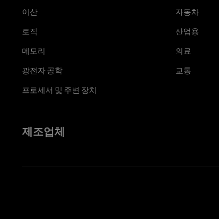
이산
자동차
로직
산업용
메모리
의료
광전자 공학
교통
프로세서 및 주변 장치
제조업체