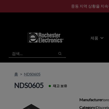
기
바
중동 지역 상황을 지속
본
닥
콘
글
텐
로
츠
건
건
너
너
뛰
제품
뛰
기
기
검색
검색
홈
NDS0605
NDS0605
재고 보유
Manufacturer:
on
Category:
Discret