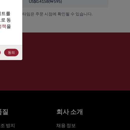
000+
US$0.4158
(
₩595
)
트를 
가용성 및 리드 타임은 주문 시점에 확인될 수 있습니다.
로 동
정책
을 
동의
품질
회사 소개
조 방지
채용 정보