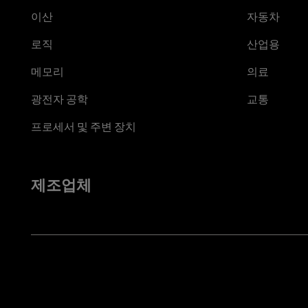
이산
자동차
로직
산업용
메모리
의료
광전자 공학
교통
프로세서 및 주변 장치
제조업체