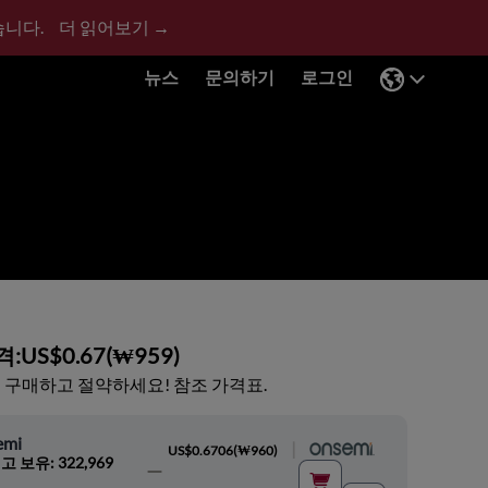
습니다.
더 읽어보기 →
뉴스
문의하기
로그인
격:
US$0.67
(
₩959
)
 구매하고 절약하세요! 참조 가격표.
emi
|
US$0.6706
(
₩960
)
고 보유: 322,969