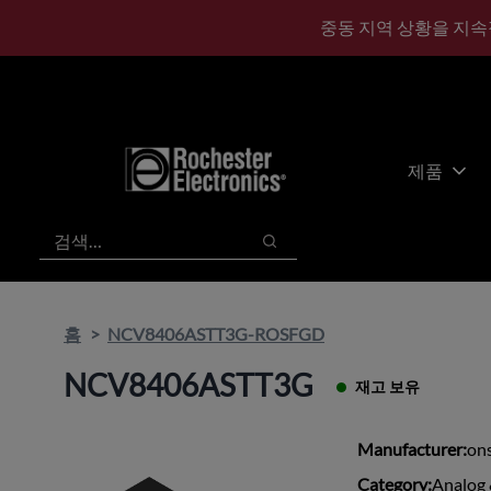
기
바
중동 지역 상황을 지속
본
닥
콘
글
텐
로
츠
건
건
너
너
뛰
제품
뛰
기
기
검색
검색
홈
NCV8406ASTT3G-ROSFGD
NCV8406ASTT3G
재고 보유
Manufacturer:
on
Category:
Analog 