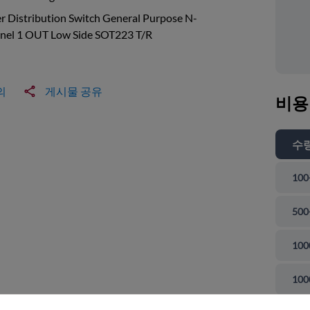
 Distribution Switch General Purpose N-
nel 1 OUT Low Side SOT223 T/R
의
게시물 공유
비용
수
100
500
100
 닫기
100