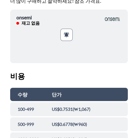
더 많이 구매하고 절약하세요! 참조 가격표.
onsemi
재고 없음
비용
수량
단가
100-499
US$0.7531
(
₩1,067
)
500-999
US$0.6778
(
₩960
)