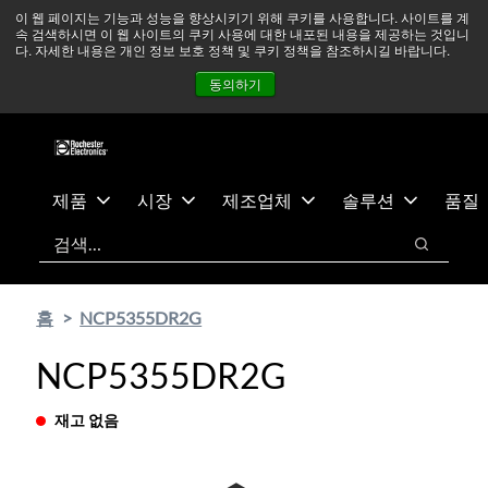
기
바
중동 지역 상황을 지속적으로 주시하고 있으며, 모든 서비스는
이 웹 페이지는 기능과 성능을 향상시키기 위해 쿠키를 사용합니다. 사이트를 계
속 검색하시면 이 웹 사이트의 쿠키 사용에 대한 내포된 내용을 제공하는 것입니
본
닥
정상적으로 운영되고 있습니다.
더 읽어보기 →
다. 자세한 내용은 개인 정보 보호 정책 및 쿠키 정책을 참조하시길 바랍니다.
콘
글
뉴스
문의하기
로그인
동의하기
텐
로
츠
건
건
너
너
뛰
뛰
기
제품
시장
제조업체
솔루션
품질
기
검색
검색
홈
NCP5355DR2G
NCP5355DR2G
재고 없음