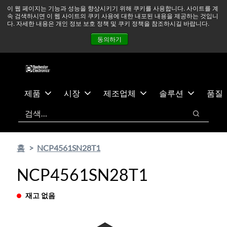
기
바
중동 지역 상황을 지속적으로 주시하고 있으며, 모든 서비스는
이 웹 페이지는 기능과 성능을 향상시키기 위해 쿠키를 사용합니다. 사이트를 계
속 검색하시면 이 웹 사이트의 쿠키 사용에 대한 내포된 내용을 제공하는 것입니
본
닥
정상적으로 운영되고 있습니다.
더 읽어보기 →
다. 자세한 내용은 개인 정보 보호 정책 및 쿠키 정책을 참조하시길 바랍니다.
콘
글
뉴스
문의하기
로그인
동의하기
텐
로
츠
건
건
너
너
뛰
뛰
기
제품
시장
제조업체
솔루션
품질
기
검색
검색
홈
NCP4561SN28T1
NCP4561SN28T1
재고 없음