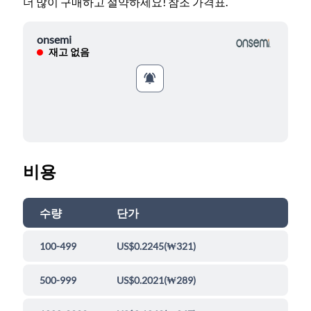
더 많이 구매하고 절약하세요! 참조 가격표.
onsemi
재고 없음
비용
수량
단가
100-499
US$0.2245
(
₩321
)
500-999
US$0.2021
(
₩289
)