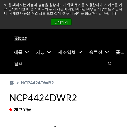
기
바
중동 지역 상황을 지속적으로 주시하고 있으며, 모든 서비스는
이 웹 페이지는 기능과 성능을 향상시키기 위해 쿠키를 사용합니다. 사이트를 계
속 검색하시면 이 웹 사이트의 쿠키 사용에 대한 내포된 내용을 제공하는 것입니
본
닥
정상적으로 운영되고 있습니다.
더 읽어보기 →
다. 자세한 내용은 개인 정보 보호 정책 및 쿠키 정책을 참조하시길 바랍니다.
콘
글
뉴스
문의하기
로그인
동의하기
텐
로
츠
건
건
너
너
뛰
뛰
기
제품
시장
제조업체
솔루션
품질
기
검색
검색
홈
NCP4424DWR2
NCP4424DWR2
재고 없음