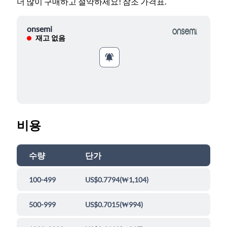
더 많이 구매하고 절약하세요! 참조 가격표.
onsemi
재고 없음
비용
수량
단가
100-499
US$0.7794
(
₩1,104
)
500-999
US$0.7015
(
₩994
)