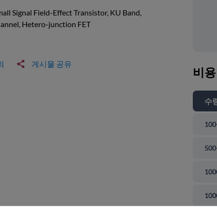
all Signal Field-Effect Transistor, KU Band,
annel, Hetero-junction FET
의
게시물 공유
비용
수
100
500
100
 닫기
100