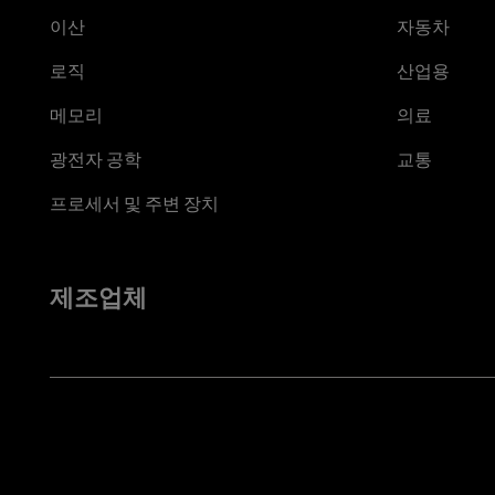
이산
자동차
로직
산업용
메모리
의료
광전자 공학
교통
프로세서 및 주변 장치
제조업체