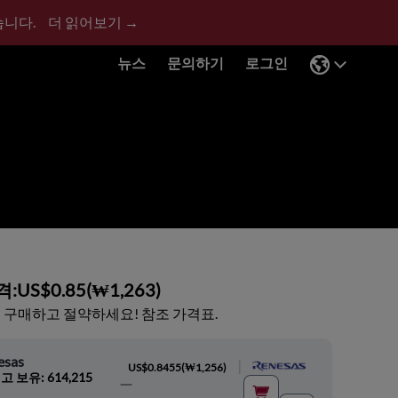
습니다.
더 읽어보기 →
뉴스
문의하기
로그인
격:
US$0.85
(
₩1,263
)
 구매하고 절약하세요! 참조 가격표.
esas
|
US$0.8455
(
₩1,256
)
고 보유: 614,215