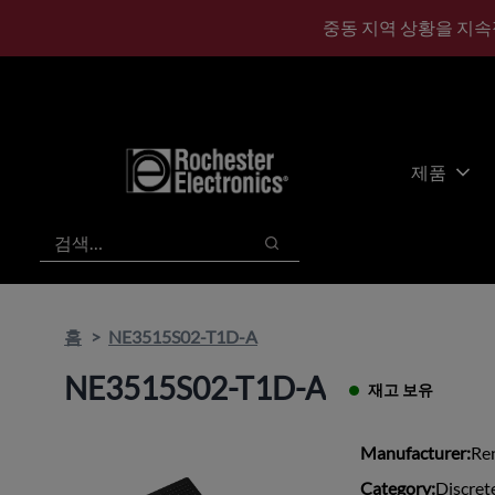
기
바
중동 지역 상황을 지속
본
닥
콘
글
텐
로
츠
건
건
너
너
뛰
제품
뛰
기
기
검색
검색
홈
NE3515S02-T1D-A
NE3515S02-T1D-A
재고 보유
Manufacturer:
Re
Category:
Discret