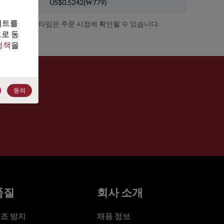
000+
US$0.5242
(
₩779
)
트를 
가용성 및 리드 타임은 주문 시점에 확인될 수 있습니다.
로 동
정책
을 
동의
품질
회사 소개
조 방지
채용 정보