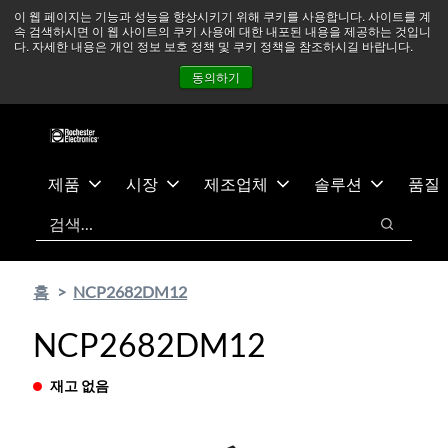
기
바
중동 지역 상황을 지속적으로 주시하고 있으며, 모든 서비스는
이 웹 페이지는 기능과 성능을 향상시키기 위해 쿠키를 사용합니다. 사이트를 계
속 검색하시면 이 웹 사이트의 쿠키 사용에 대한 내포된 내용을 제공하는 것입니
본
닥
정상적으로 운영되고 있습니다.
더 읽어보기 →
다. 자세한 내용은 개인 정보 보호 정책 및 쿠키 정책을 참조하시길 바랍니다.
콘
글
뉴스
문의하기
로그인
동의하기
텐
로
츠
건
건
너
너
뛰
뛰
기
제품
시장
제조업체
솔루션
품질
기
검색
검색
홈
NCP2682DM12
NCP2682DM12
재고 없음