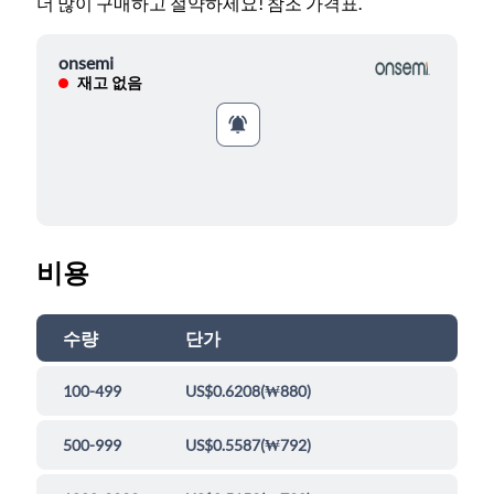
더 많이 구매하고 절약하세요! 참조 가격표.
onsemi
재고 없음
비용
수량
단가
100-499
US$0.6208
(
₩880
)
500-999
US$0.5587
(
₩792
)