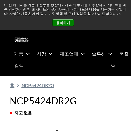
기
바
중동 지역 상황을 지속적으로 주시하고 있으며, 모든 서비스는
이 웹 페이지는 기능과 성능을 향상시키기 위해 쿠키를 사용합니다. 사이트를 계
속 검색하시면 이 웹 사이트의 쿠키 사용에 대한 내포된 내용을 제공하는 것입니
본
닥
정상적으로 운영되고 있습니다.
더 읽어보기 →
다. 자세한 내용은 개인 정보 보호 정책 및 쿠키 정책을 참조하시길 바랍니다.
콘
글
뉴스
문의하기
로그인
동의하기
텐
로
츠
건
건
너
너
뛰
뛰
기
제품
시장
제조업체
솔루션
품질
기
검색
검색
홈
NCP5424DR2G
NCP5424DR2G
재고 없음