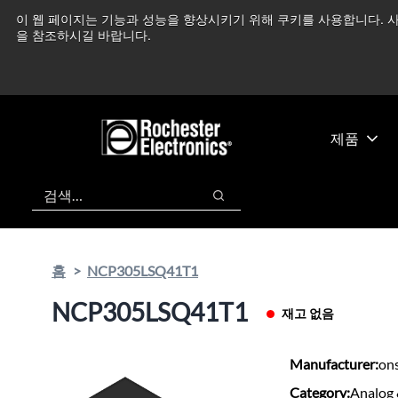
기
바
이 웹 페이지는 기능과 성능을 향상시키기 위해 쿠키를 사용합니다. 사
중동 지역 상황을 지속
본
닥
을 참조하시길 바랍니다.
콘
글
텐
로
츠
건
건
너
너
뛰
제품
뛰
기
기
검색
검색
홈
NCP305LSQ41T1
NCP305LSQ41T1
재고 없음
Manufacturer:
on
Category:
Analog 