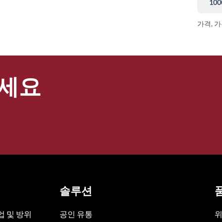
100
가격, 
세요
솔루션
 및 방위
공인 유통
위