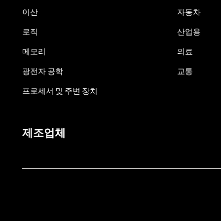
이산
자동차
로직
산업용
메모리
의료
광전자 공학
교통
프로세서 및 주변 장치
제조업체