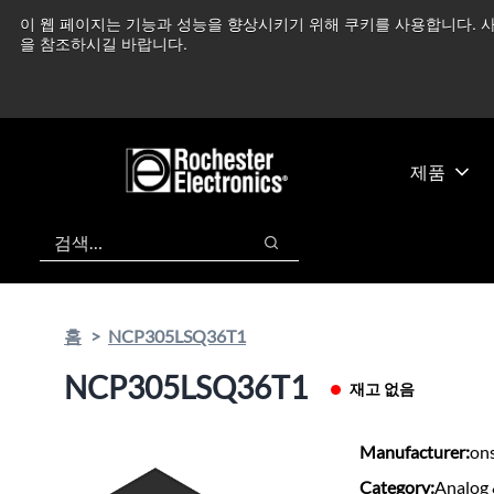
기
바
이 웹 페이지는 기능과 성능을 향상시키기 위해 쿠키를 사용합니다. 사
중동 지역 상황을 지속
본
닥
을 참조하시길 바랍니다.
콘
글
텐
로
츠
건
건
너
너
뛰
제품
뛰
기
기
검색
검색
홈
NCP305LSQ36T1
NCP305LSQ36T1
재고 없음
Manufacturer:
on
Category:
Analog 