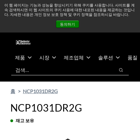
기
바
중동 지역 상황을 지속적으로 주시하고 있으며, 모든 서비스는
이 웹 페이지는 기능과 성능을 향상시키기 위해 쿠키를 사용합니다. 사이트를 계
속 검색하시면 이 웹 사이트의 쿠키 사용에 대한 내포된 내용을 제공하는 것입니
본
닥
정상적으로 운영되고 있습니다.
더 읽어보기 →
다. 자세한 내용은 개인 정보 보호 정책 및 쿠키 정책을 참조하시길 바랍니다.
콘
글
뉴스
문의하기
로그인
동의하기
텐
로
츠
건
건
너
너
뛰
뛰
기
제품
시장
제조업체
솔루션
품질
기
검색
검색
홈
NCP1031DR2G
NCP1031DR2G
재고 보유