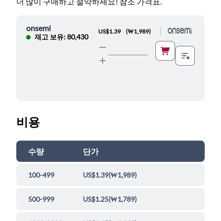
더 많이 구매하고 절약하세요! 참조 가격표.
onsemi
|
US$1.39
(
₩1,989
)
재고 보유: 80,430
비용
수량
단가
100-499
US$1.39
(
₩1,989
)
500-999
US$1.25
(
₩1,789
)