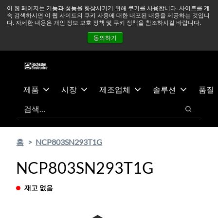
기
바
중동 지역 상황을 지속적으로 주시하고 있으며, 모든 서비스는
이 웹 페이지는 기능과 성능을 향상시키기 위해 쿠키를 사용합니다. 사이트를 계
속 검색하시면 이 웹 사이트의 쿠키 사용에 대한 내포된 내용을 제공하는 것입니
본
닥
정상적으로 운영되고 있습니다.
더 읽어보기 →
다. 자세한 내용은 개인 정보 보호 정책 및 쿠키 정책을 참조하시길 바랍니다.
콘
글
뉴스
문의하기
로그인
동의하기
텐
로
츠
건
건
너
너
뛰
뛰
기
제품
시장
제조업체
솔루션
품질
기
검색
검색
홈
NCP803SN293T1G
NCP803SN293T1G
재고 없음