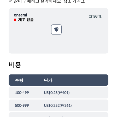
더 많이 구매하고 절약하세요! 참조 가격표.
onsemi
재고 없음
비용
수량
단가
100-499
US$0.28
(
₩401
)
500-999
US$0.252
(
₩361
)