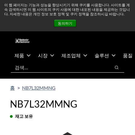
기
바
중동 지역 상황을 지속적으로 주시하고 있으며, 모든 서비스는
이 웹 페이지는 기능과 성능을 향상시키기 위해 쿠키를 사용합니다. 사이트를 계
속 검색하시면 이 웹 사이트의 쿠키 사용에 대한 내포된 내용을 제공하는 것입니
본
닥
정상적으로 운영되고 있습니다.
더 읽어보기 →
다. 자세한 내용은 개인 정보 보호 정책 및 쿠키 정책을 참조하시길 바랍니다.
콘
글
뉴스
문의하기
로그인
동의하기
텐
로
츠
건
건
너
너
뛰
뛰
기
제품
시장
제조업체
솔루션
품질
기
검색
검색
홈
NB7L32MMNG
NB7L32MMNG
재고 보유