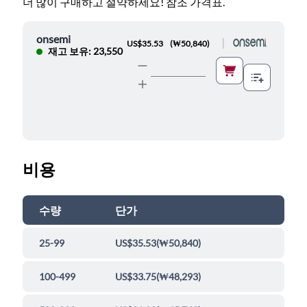
더 많이 구매하고 절약하세요! 참조 가격표.
onsemi
|
US$35.53
(
₩50,840
)
재고 보유: 23,550
비용
수량
단가
25-99
US$35.53
(
₩50,840
)
100-499
US$33.75
(
₩48,293
)