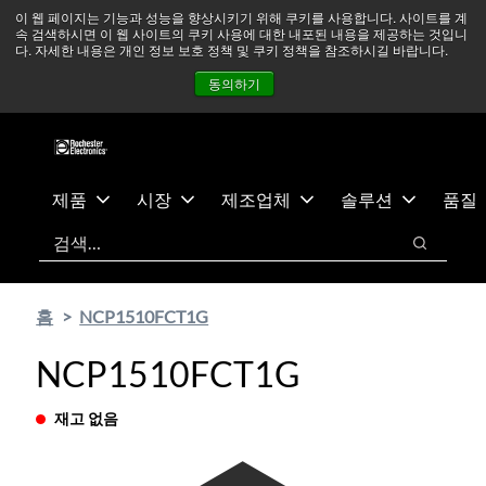
기
바
중동 지역 상황을 지속적으로 주시하고 있으며, 모든 서비스는
이 웹 페이지는 기능과 성능을 향상시키기 위해 쿠키를 사용합니다. 사이트를 계
속 검색하시면 이 웹 사이트의 쿠키 사용에 대한 내포된 내용을 제공하는 것입니
본
닥
정상적으로 운영되고 있습니다.
더 읽어보기 →
다. 자세한 내용은 개인 정보 보호 정책 및 쿠키 정책을 참조하시길 바랍니다.
콘
글
뉴스
문의하기
로그인
동의하기
텐
로
츠
건
건
너
너
뛰
뛰
기
제품
시장
제조업체
솔루션
품질
기
검색
검색
홈
NCP1510FCT1G
NCP1510FCT1G
재고 없음