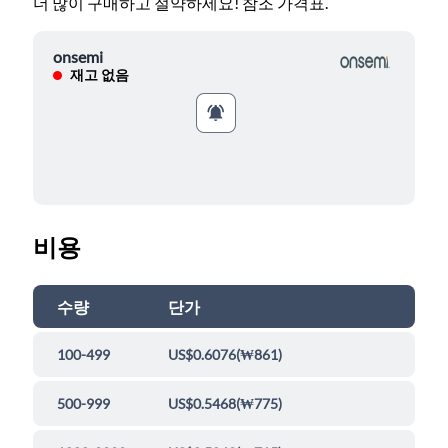
더 많이 구매하고 절약하세요! 참조 가격표.
onsemi
재고 없음
비용
수량
단가
100-499
US$0.6076
(
₩861
)
500-999
US$0.5468
(
₩775
)