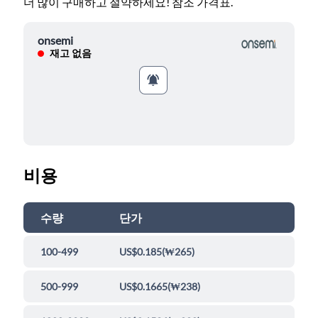
더 많이 구매하고 절약하세요! 참조 가격표.
onsemi
재고 없음
비용
수량
단가
100-499
US$0.185
(
₩265
)
500-999
US$0.1665
(
₩238
)