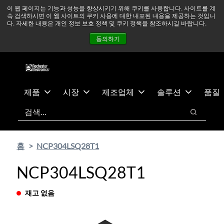
기
바
중동 지역 상황을 지속적으로 주시하고 있으며, 모든 서비스는
이 웹 페이지는 기능과 성능을 향상시키기 위해 쿠키를 사용합니다. 사이트를 계
속 검색하시면 이 웹 사이트의 쿠키 사용에 대한 내포된 내용을 제공하는 것입니
본
닥
정상적으로 운영되고 있습니다.
더 읽어보기 →
다. 자세한 내용은 개인 정보 보호 정책 및 쿠키 정책을 참조하시길 바랍니다.
콘
글
뉴스
문의하기
로그인
동의하기
텐
로
츠
건
건
너
너
뛰
뛰
기
제품
시장
제조업체
솔루션
품질
기
검색
검색
홈
NCP304LSQ28T1
NCP304LSQ28T1
재고 없음